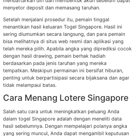
mendaftarkan diri dan membentuk akun sebelum dapat
menyetor deposit dan memasang taruhan.
Setelah menjalani prosedur itu, pemain tinggal
menantikan hasil keluaran Togel Singapore. Hasil ini
sering diumumkan secara langsung, dan para pemain
bisa melihatnya di situs web resmi dan aplikasi yang
telah mereka pilih. Apabila angka yang diprediksi cocok
dengan hasil drawing, pemain berhak hadiah
berdasarkan pada jenis taruhan yang mereka
tempatkan. Meskipun permainan ini bersifat hiburan,
penting untuk berpartisipasi secara bijaksana dan agar
tidak melampaui batas.
Cara Menang Lotere Singapore
Salah satu cara untuk meningkatkan peluang Anda
dalam togel Singapore adalah dengan meneliti data
hasil sebelumnya. Dengan mempelajari polanya angka
yang sering muncul, Anda dapat mengambil keputusan