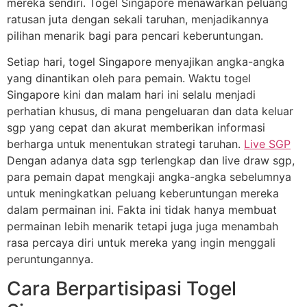
mereka sendiri. Togel Singapore menawarkan peluang
ratusan juta dengan sekali taruhan, menjadikannya
pilihan menarik bagi para pencari keberuntungan.
Setiap hari, togel Singapore menyajikan angka-angka
yang dinantikan oleh para pemain. Waktu togel
Singapore kini dan malam hari ini selalu menjadi
perhatian khusus, di mana pengeluaran dan data keluar
sgp yang cepat dan akurat memberikan informasi
berharga untuk menentukan strategi taruhan.
Live SGP
Dengan adanya data sgp terlengkap dan live draw sgp,
para pemain dapat mengkaji angka-angka sebelumnya
untuk meningkatkan peluang keberuntungan mereka
dalam permainan ini. Fakta ini tidak hanya membuat
permainan lebih menarik tetapi juga juga menambah
rasa percaya diri untuk mereka yang ingin menggali
peruntungannya.
Cara Berpartisipasi Togel