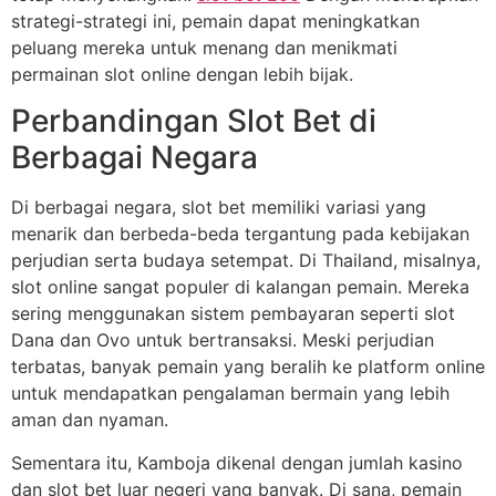
strategi-strategi ini, pemain dapat meningkatkan
peluang mereka untuk menang dan menikmati
permainan slot online dengan lebih bijak.
Perbandingan Slot Bet di
Berbagai Negara
Di berbagai negara, slot bet memiliki variasi yang
menarik dan berbeda-beda tergantung pada kebijakan
perjudian serta budaya setempat. Di Thailand, misalnya,
slot online sangat populer di kalangan pemain. Mereka
sering menggunakan sistem pembayaran seperti slot
Dana dan Ovo untuk bertransaksi. Meski perjudian
terbatas, banyak pemain yang beralih ke platform online
untuk mendapatkan pengalaman bermain yang lebih
aman dan nyaman.
Sementara itu, Kamboja dikenal dengan jumlah kasino
dan slot bet luar negeri yang banyak. Di sana, pemain