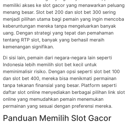
memiliki akses ke slot gacor yang menawarkan peluang
menang besar. Slot bet 200 dan slot bet 300 sering
menjadi pilihan utama bagi pemain yang ingin mencoba
keberuntungan mereka tanpa mengeluarkan banyak
uang. Dengan strategi yang tepat dan pemahaman
tentang RTP slot, banyak yang berhasil meraih
kemenangan signifikan.
Di sisi lain, pemain dari negara-negara lain seperti
Indonesia lebih memilih slot bet kecil untuk
meminimalisir risiko. Dengan opsi seperti slot bet 100
dan slot bet 400, mereka bisa menikmati permainan
tanpa tekanan finansial yang besar. Platform seperti
daftar slot online menyediakan berbagai pilihan link slot
online yang memudahkan pemain menemukan
permainan yang sesuai dengan preferensi mereka.
Panduan Memilih Slot Gacor