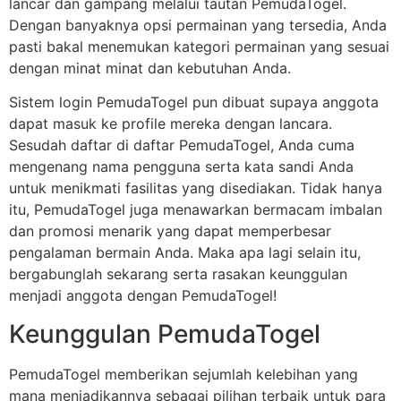
lancar dan gampang melalui tautan PemudaTogel.
Dengan banyaknya opsi permainan yang tersedia, Anda
pasti bakal menemukan kategori permainan yang sesuai
dengan minat minat dan kebutuhan Anda.
Sistem login PemudaTogel pun dibuat supaya anggota
dapat masuk ke profile mereka dengan lancara.
Sesudah daftar di daftar PemudaTogel, Anda cuma
mengenang nama pengguna serta kata sandi Anda
untuk menikmati fasilitas yang disediakan. Tidak hanya
itu, PemudaTogel juga menawarkan bermacam imbalan
dan promosi menarik yang dapat memperbesar
pengalaman bermain Anda. Maka apa lagi selain itu,
bergabunglah sekarang serta rasakan keunggulan
menjadi anggota dengan PemudaTogel!
Keunggulan PemudaTogel
PemudaTogel memberikan sejumlah kelebihan yang
mana menjadikannya sebagai pilihan terbaik untuk para