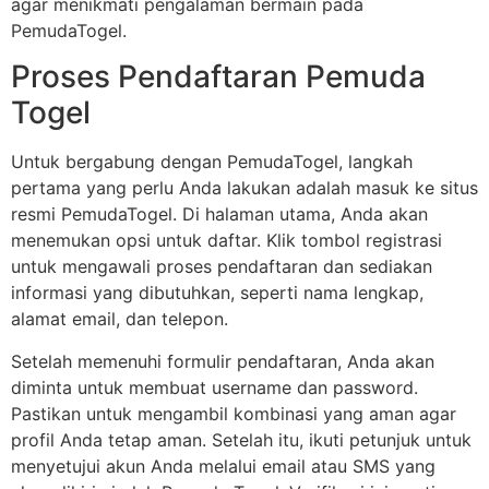
agar menikmati pengalaman bermain pada
PemudaTogel.
Proses Pendaftaran Pemuda
Togel
Untuk bergabung dengan PemudaTogel, langkah
pertama yang perlu Anda lakukan adalah masuk ke situs
resmi PemudaTogel. Di halaman utama, Anda akan
menemukan opsi untuk daftar. Klik tombol registrasi
untuk mengawali proses pendaftaran dan sediakan
informasi yang dibutuhkan, seperti nama lengkap,
alamat email, dan telepon.
Setelah memenuhi formulir pendaftaran, Anda akan
diminta untuk membuat username dan password.
Pastikan untuk mengambil kombinasi yang aman agar
profil Anda tetap aman. Setelah itu, ikuti petunjuk untuk
menyetujui akun Anda melalui email atau SMS yang