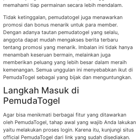
memahami tiap permainan secara lebih mendalam.
Tidak ketinggalan, pemudatogel juga menawarkan
promosi dan bonus menarik untuk para member.
Dengan adanya tautan pemudatogel yang selalu,
anggota dapat mudah mengakses berita terbaru
tentang promosi yang menarik. Imbalan ini tidak hanya
menambah keseruan bermain, melainkan juga
memberikan peluang yang lebih besar dalam meraih
kemenangan. Semua unggulan ini menyebabkan ikut di
PemudaTogel sebagai yang bijak dan menguntungkan.
Langkah Masuk di
PemudaTogel
Agar bisa menikmati berbagai fitur yang ditawarkan
oleh PemudaTogel, tahap awal yang wajib Anda lakukan
yaitu melakukan proses login. Karena itu, kunjungi situs
official PemudaTogel dari link yang sudah disediakan.