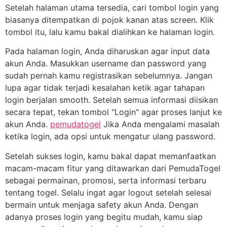
Setelah halaman utama tersedia, cari tombol login yang
biasanya ditempatkan di pojok kanan atas screen. Klik
tombol itu, lalu kamu bakal dialihkan ke halaman login.
Pada halaman login, Anda diharuskan agar input data
akun Anda. Masukkan username dan password yang
sudah pernah kamu registrasikan sebelumnya. Jangan
lupa agar tidak terjadi kesalahan ketik agar tahapan
login berjalan smooth. Setelah semua informasi diisikan
secara tepat, tekan tombol "Login" agar proses lanjut ke
akun Anda.
pemudatogel
Jika Anda mengalami masalah
ketika login, ada opsi untuk mengatur ulang password.
Setelah sukses login, kamu bakal dapat memanfaatkan
macam-macam fitur yang ditawarkan dari PemudaTogel
sebagai permainan, promosi, serta informasi terbaru
tentang togel. Selalu ingat agar logout setelah selesai
bermain untuk menjaga safety akun Anda. Dengan
adanya proses login yang begitu mudah, kamu siap