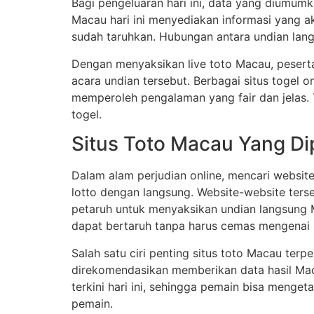
Bagi pengeluaran hari ini, data yang diumum
Macau hari ini menyediakan informasi yang 
sudah taruhkan. Hubungan antara undian langs
Dengan menyaksikan live toto Macau, peserta
acara undian tersebut. Berbagai situs togel
memperoleh pengalaman yang fair dan jelas. T
togel.
Situs Toto Macau Yang Di
Dalam alam perjudian online, mencari websit
lotto dengan langsung. Website-website te
petaruh untuk menyaksikan undian langsung
dapat bertaruh tanpa harus cemas mengenai 
Salah satu ciri penting situs toto Macau ter
direkomendasikan memberikan data hasil Maca
terkini hari ini, sehingga pemain bisa menge
pemain.