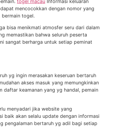
 pemain.
togel macau
Informasi keluaran
rta dapat mencocokkan dengan nomor yang
 bermain togel.
ga bisa menikmati atmosfer seru dari dalam
yang memastikan bahwa seluruh peserta
ini sangat berharga untuk setiap peminat
ruh yg ingin merasakan keseruan bertaruh
 kemudahan akses masuk yang memungkinkan
m daftar keamanan yang yg handal, pemain
rlu menyadari jika website yang
i baik akan selalu update dengan informasi
ng pengalaman bertaruh yg adil bagi setiap