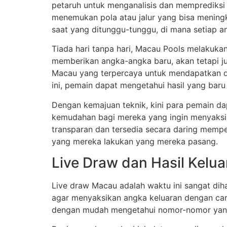
petaruh untuk menganalisis dan memprediksi
menemukan pola atau jalur yang bisa mening
saat yang ditunggu-tunggu, di mana setiap an
Tiada hari tanpa hari, Macau Pools melakuka
memberikan angka-angka baru, akan tetapi jug
Macau yang terpercaya untuk mendapatkan da
ini, pemain dapat mengetahui hasil yang baru
Dengan kemajuan teknik, kini para pemain da
kemudahan bagi mereka yang ingin menyaksik
transparan dan tersedia secara daring memp
yang mereka lakukan yang mereka pasang.
Live Draw dan Hasil Keluar
Live draw Macau adalah waktu ini sangat di
agar menyaksikan angka keluaran dengan cara
dengan mudah mengetahui nomor-nomor yang k