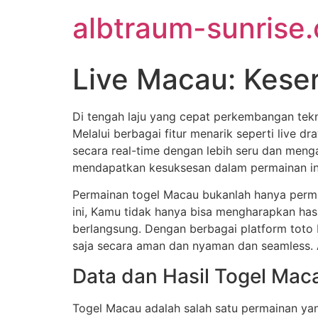
Skip
albtraum-sunrise
to
content
Live Macau: Keser
Di tengah laju yang cepat perkembangan tekn
Melalui berbagai fitur menarik seperti live
secara real-time dengan lebih seru dan meng
mendapatkan kesuksesan dalam permainan in
Permainan togel Macau bukanlah hanya perma
ini, Kamu tidak hanya bisa mengharapkan has
berlangsung. Dengan berbagai platform toto
saja secara aman dan nyaman dan seamless. Ay
Data dan Hasil Togel Mac
Togel Macau adalah salah satu permainan yang