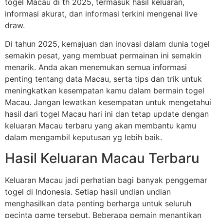
togel Macau di th 2025, termasuk hasil keluaran,
informasi akurat, dan informasi terkini mengenai live
draw.
Di tahun 2025, kemajuan dan inovasi dalam dunia togel
semakin pesat, yang membuat permainan ini semakin
menarik. Anda akan menemukan semua informasi
penting tentang data Macau, serta tips dan trik untuk
meningkatkan kesempatan kamu dalam bermain togel
Macau. Jangan lewatkan kesempatan untuk mengetahui
hasil dari togel Macau hari ini dan tetap update dengan
keluaran Macau terbaru yang akan membantu kamu
dalam mengambil keputusan yg lebih baik.
Hasil Keluaran Macau Terbaru
Keluaran Macau jadi perhatian bagi banyak penggemar
togel di Indonesia. Setiap hasil undian undian
menghasilkan data penting berharga untuk seluruh
pecinta game tersebut. Beberapa pemain menantikan