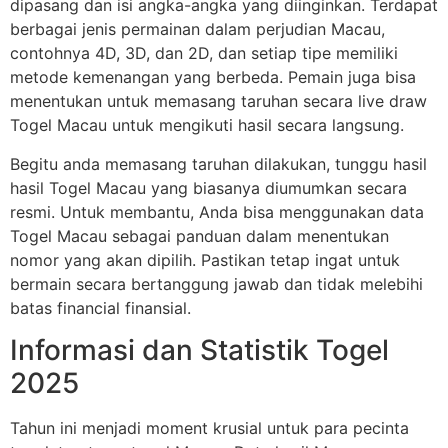
dipasang dan isi angka-angka yang diinginkan. Terdapat
berbagai jenis permainan dalam perjudian Macau,
contohnya 4D, 3D, dan 2D, dan setiap tipe memiliki
metode kemenangan yang berbeda. Pemain juga bisa
menentukan untuk memasang taruhan secara live draw
Togel Macau untuk mengikuti hasil secara langsung.
Begitu anda memasang taruhan dilakukan, tunggu hasil
hasil Togel Macau yang biasanya diumumkan secara
resmi. Untuk membantu, Anda bisa menggunakan data
Togel Macau sebagai panduan dalam menentukan
nomor yang akan dipilih. Pastikan tetap ingat untuk
bermain secara bertanggung jawab dan tidak melebihi
batas financial finansial.
Informasi dan Statistik Togel
2025
Tahun ini menjadi moment krusial untuk para pecinta