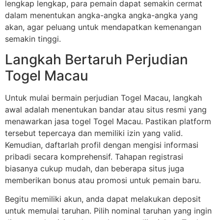
lengkap lengkap, para pemain dapat semakin cermat
dalam menentukan angka-angka angka-angka yang
akan, agar peluang untuk mendapatkan kemenangan
semakin tinggi.
Langkah Bertaruh Perjudian
Togel Macau
Untuk mulai bermain perjudian Togel Macau, langkah
awal adalah menentukan bandar atau situs resmi yang
menawarkan jasa togel Togel Macau. Pastikan platform
tersebut tepercaya dan memiliki izin yang valid.
Kemudian, daftarlah profil dengan mengisi informasi
pribadi secara komprehensif. Tahapan registrasi
biasanya cukup mudah, dan beberapa situs juga
memberikan bonus atau promosi untuk pemain baru.
Begitu memiliki akun, anda dapat melakukan deposit
untuk memulai taruhan. Pilih nominal taruhan yang ingin