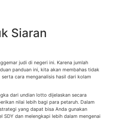
uk Siaran
emar judi di negeri ini. Karena jumlah
anduan panduan ini, kita akan membahas tidak
 serta cara menganalisis hasil dari kolam
ka dari undian lotto dijelaskan secara
ikan nilai lebih bagi para petaruh. Dalam
a strategi yang dapat bisa Anda gunakan
gel SDY dan melengkapi lebih dalam mengenai