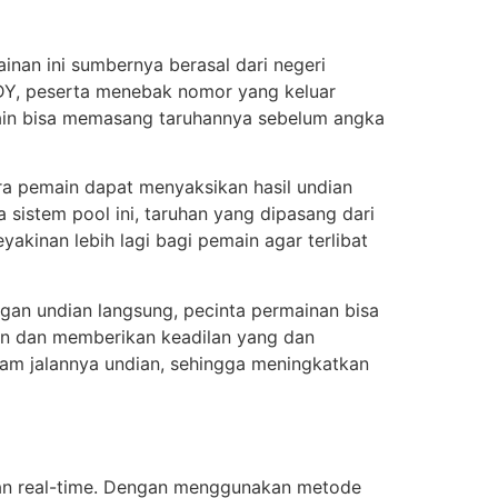
inan ini sumbernya berasal dari negeri
DY, peserta menebak nomor yang keluar
ain bisa memasang taruhannya sebelum angka
ra pemain dapat menyaksikan hasil undian
sistem pool ini, taruhan yang dipasang dari
yakinan lebih lagi bagi pemain agar terlibat
gan undian langsung, pecinta permainan bisa
un dan memberikan keadilan yang dan
alam jalannya undian, sehingga meningkatkan
 dan real-time. Dengan menggunakan metode