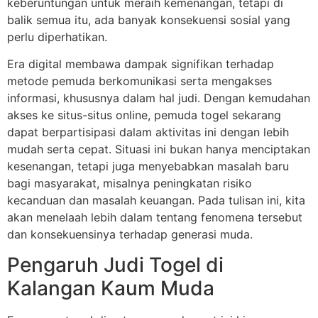
keberuntungan untuk meraih kemenangan, tetapi di
balik semua itu, ada banyak konsekuensi sosial yang
perlu diperhatikan.
Era digital membawa dampak signifikan terhadap
metode pemuda berkomunikasi serta mengakses
informasi, khususnya dalam hal judi. Dengan kemudahan
akses ke situs-situs online, pemuda togel sekarang
dapat berpartisipasi dalam aktivitas ini dengan lebih
mudah serta cepat. Situasi ini bukan hanya menciptakan
kesenangan, tetapi juga menyebabkan masalah baru
bagi masyarakat, misalnya peningkatan risiko
kecanduan dan masalah keuangan. Pada tulisan ini, kita
akan menelaah lebih dalam tentang fenomena tersebut
dan konsekuensinya terhadap generasi muda.
Pengaruh Judi Togel di
Kalangan Kaum Muda