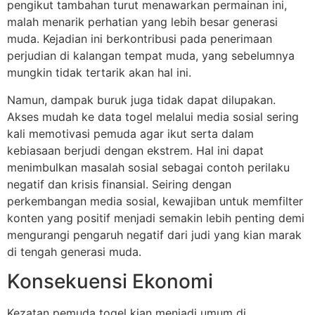
pengikut tambahan turut menawarkan permainan ini,
malah menarik perhatian yang lebih besar generasi
muda. Kejadian ini berkontribusi pada penerimaan
perjudian di kalangan tempat muda, yang sebelumnya
mungkin tidak tertarik akan hal ini.
Namun, dampak buruk juga tidak dapat dilupakan.
Akses mudah ke data togel melalui media sosial sering
kali memotivasi pemuda agar ikut serta dalam
kebiasaan berjudi dengan ekstrem. Hal ini dapat
menimbulkan masalah sosial sebagai contoh perilaku
negatif dan krisis finansial. Seiring dengan
perkembangan media sosial, kewajiban untuk memfilter
konten yang positif menjadi semakin lebih penting demi
mengurangi pengaruh negatif dari judi yang kian marak
di tengah generasi muda.
Konsekuensi Ekonomi
Kezatan pemuda togel kian menjadi umum di