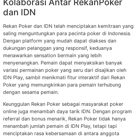
Kolaborasi Antar RekanPoker
dan IDN
Rekan Poker dan IDN telah menciptakan kemitraan yang
saling menguntungkan para pecinta poker di Indonesia.
Dengan platform yang mudah dapat diakses dan
dukungan pelanggan yang responsif, keduanya
menawarkan sensation bermain yang lebih
menyenangkan. Pemain dapat menyaksikan banyak
variasi permainan poker yang seru dari disajikan oleh
IDN Play, sambil menikmati fitur interaktif dari Rekan
Poker yang memungkinkan para pemain terhubung
dengan sesama pemain.
Keunggulan Rekan Poker sebagai masyarakat poker
online juga menambah daya tarik IDN. Dengan program
referral dan bonus menarik, Rekan Poker tidak hanya
menambah jumlah pemain di IDN Play, tetapi tapi
menciptakan rasa kebersamaan di antara anggota