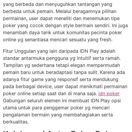
yang berbeda dan menyuguhkan tantangan yang
berbeda untuk pemain. Melalui beragamnya pilihan
permainan, user dapat meneliti dan menemukan tipe
poker yang cocok dengan style bermain sendiri. Ini juga
menambah daya tarik untuk komunitas pecinta poker
online yg senantiasa mencari sesuatu yang fresh.
Fitur Unggulan yang lain daripada IDN Play adalah
standar antarmuka pengguna yg intuitif serta ramah.
Tampilan yg sederhana tetapi elegan mempermudah
pemain baru untuk beradaptasi tanpa sulit. Karena ada
adanya fitur game yang responsif serta mendukung
pada berbagai device, user dapat menikmati permainan
poker online setiap saat dan di mana saja.
idn poker
Gabungan seluruh elemen ini membuat IDN Play opsi
utama untuk para penggemar poker yg mencari
pengalaman bermain yang membahagiakan serta
berkualitas.