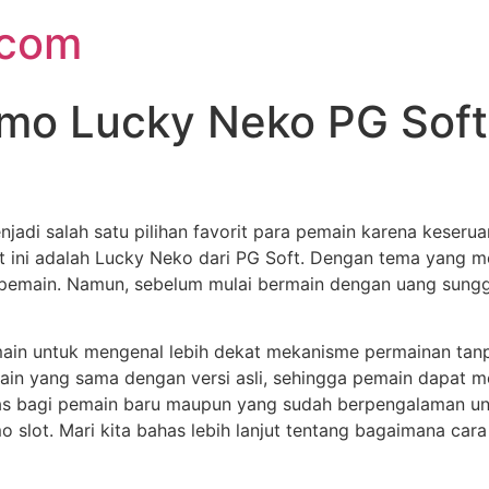
.com
mo Lucky Neko PG Sof
njadi salah satu pilihan favorit para pemain karena keseru
 ini adalah Lucky Neko dari PG Soft. Dengan tema yang men
ra pemain. Namun, sebelum mulai bermain dengan uang sun
in untuk mengenal lebih dekat mekanisme permainan tanp
 yang sama dengan versi asli, sehingga pemain dapat mem
as bagi pemain baru maupun yang sudah berpengalaman un
lot. Mari kita bahas lebih lanjut tentang bagaimana cara