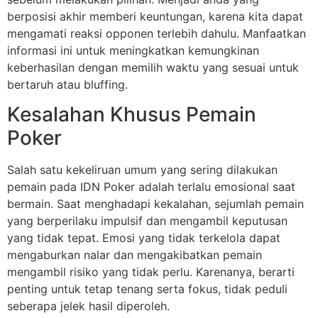
berposisi akhir memberi keuntungan, karena kita dapat
mengamati reaksi opponen terlebih dahulu. Manfaatkan
informasi ini untuk meningkatkan kemungkinan
keberhasilan dengan memilih waktu yang sesuai untuk
bertaruh atau bluffing.
Kesalahan Khusus Pemain
Poker
Salah satu kekeliruan umum yang sering dilakukan
pemain pada IDN Poker adalah terlalu emosional saat
bermain. Saat menghadapi kekalahan, sejumlah pemain
yang berperilaku impulsif dan mengambil keputusan
yang tidak tepat. Emosi yang tidak terkelola dapat
mengaburkan nalar dan mengakibatkan pemain
mengambil risiko yang tidak perlu. Karenanya, berarti
penting untuk tetap tenang serta fokus, tidak peduli
seberapa jelek hasil diperoleh.