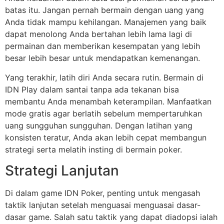
batas itu. Jangan pernah bermain dengan uang yang
Anda tidak mampu kehilangan. Manajemen yang baik
dapat menolong Anda bertahan lebih lama lagi di
permainan dan memberikan kesempatan yang lebih
besar lebih besar untuk mendapatkan kemenangan.
Yang terakhir, latih diri Anda secara rutin. Bermain di
IDN Play dalam santai tanpa ada tekanan bisa
membantu Anda menambah keterampilan. Manfaatkan
mode gratis agar berlatih sebelum mempertaruhkan
uang sungguhan sungguhan. Dengan latihan yang
konsisten teratur, Anda akan lebih cepat membangun
strategi serta melatih insting di bermain poker.
Strategi Lanjutan
Di dalam game IDN Poker, penting untuk mengasah
taktik lanjutan setelah menguasai menguasai dasar-
dasar game. Salah satu taktik yang dapat diadopsi ialah