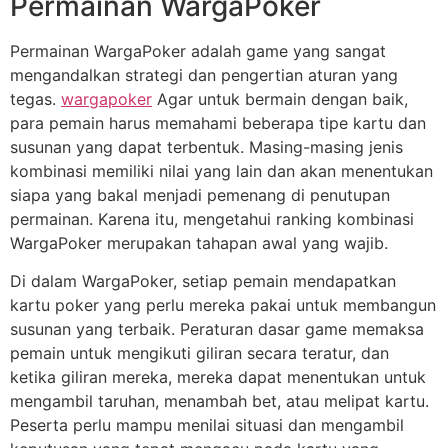
Permainan WargaPoker
Permainan WargaPoker adalah game yang sangat
mengandalkan strategi dan pengertian aturan yang
tegas.
wargapoker
Agar untuk bermain dengan baik,
para pemain harus memahami beberapa tipe kartu dan
susunan yang dapat terbentuk. Masing-masing jenis
kombinasi memiliki nilai yang lain dan akan menentukan
siapa yang bakal menjadi pemenang di penutupan
permainan. Karena itu, mengetahui ranking kombinasi
WargaPoker merupakan tahapan awal yang wajib.
Di dalam WargaPoker, setiap pemain mendapatkan
kartu poker yang perlu mereka pakai untuk membangun
susunan yang terbaik. Peraturan dasar game memaksa
pemain untuk mengikuti giliran secara teratur, dan
ketika giliran mereka, mereka dapat menentukan untuk
mengambil taruhan, menambah bet, atau melipat kartu.
Peserta perlu mampu menilai situasi dan mengambil