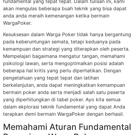
fundamental yang tepat tepat. Dalam tulisan ini, kami
akan mengulas beberapa buah teknik yang bisa dapat
anda anda meraih kemenangan ketika bermain
WargaPoker.
Kesuksesan dalam Warga Poker tidak hanya bergantung
pada keberuntungan semata, tetapi keduanya pada
kemampuan dan strategi yang diterapkan oleh peserta.
Mempelajari bagaimana mengatur tangan, memahami
psikologi lawan, serta mengoptimalkan posisi adalah
beberapa hal kritis yang perlu diperhatikan. Dengan
pengetahuan yang tepat tepat dan latihan
berkelanjutan, anda dapat meningkatkan kemampuan
bermain poker anda serta menjadi salah satu peserta
yang diperhitungkan di tabel poker. Ayo kita semua
dalam ekplorasi teknik fundamental yang dapat Anda
terapkan demi bermain WargaPoker dengan berhasil.
Memahami Aturan Fundamental