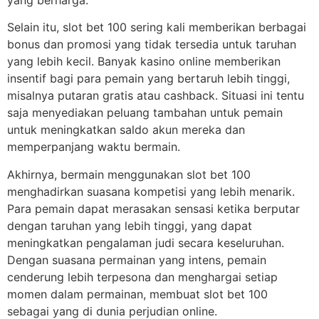
Selain itu, slot bet 100 sering kali memberikan berbagai
bonus dan promosi yang tidak tersedia untuk taruhan
yang lebih kecil. Banyak kasino online memberikan
insentif bagi para pemain yang bertaruh lebih tinggi,
misalnya putaran gratis atau cashback. Situasi ini tentu
saja menyediakan peluang tambahan untuk pemain
untuk meningkatkan saldo akun mereka dan
memperpanjang waktu bermain.
Akhirnya, bermain menggunakan slot bet 100
menghadirkan suasana kompetisi yang lebih menarik.
Para pemain dapat merasakan sensasi ketika berputar
dengan taruhan yang lebih tinggi, yang dapat
meningkatkan pengalaman judi secara keseluruhan.
Dengan suasana permainan yang intens, pemain
cenderung lebih terpesona dan menghargai setiap
momen dalam permainan, membuat slot bet 100
sebagai yang di dunia perjudian online.