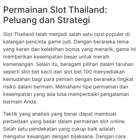
Permainan Slot Thailand:
Peluang dan Strategi
Slot Thailand telah menjadi salah satu opsi populer di
kalangan pencinta game judi. Dengan beraneka tema
yang keren dan kelebihan bonus yang menarik, game ini
memberikan kesempatan besar untuk meraih
kemenangan. Selain itu, beragam pilihan dalam taruhan
seperti slot bet kecil dan slot bet 100 menyediakan
kemudahan bagi para pemain dengan beraneka tingkat
risiko dalam bermain. Memahami tipe permainan dan
kesempatan yang ada bisa memperbaiki pengalaman
bermain Anda.
Taktik yang analisis yang benar dapat membuat
perbedaan yang besar dalam permainan slot online.
Salah satu pendekatan yang cukup baik adalah
mengatur keuangan dengan bijaksana. Dengan cara