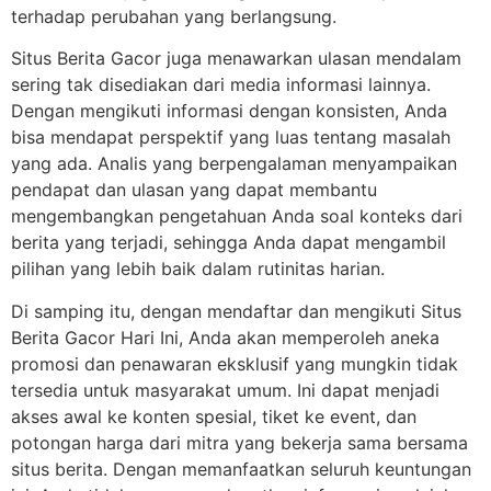
terhadap perubahan yang berlangsung.
Situs Berita Gacor juga menawarkan ulasan mendalam
sering tak disediakan dari media informasi lainnya.
Dengan mengikuti informasi dengan konsisten, Anda
bisa mendapat perspektif yang luas tentang masalah
yang ada. Analis yang berpengalaman menyampaikan
pendapat dan ulasan yang dapat membantu
mengembangkan pengetahuan Anda soal konteks dari
berita yang terjadi, sehingga Anda dapat mengambil
pilihan yang lebih baik dalam rutinitas harian.
Di samping itu, dengan mendaftar dan mengikuti Situs
Berita Gacor Hari Ini, Anda akan memperoleh aneka
promosi dan penawaran eksklusif yang mungkin tidak
tersedia untuk masyarakat umum. Ini dapat menjadi
akses awal ke konten spesial, tiket ke event, dan
potongan harga dari mitra yang bekerja sama bersama
situs berita. Dengan memanfaatkan seluruh keuntungan