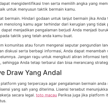
dapat mengidentifikasi tren serta memilih angka yang memil
baik untuk menyusun taktik bermain kamu.
aat bermain. Hindari godaan untuk lanjut bermain jika Anda
n menolong kamu agar terhindar dari kerugian yang tidak pe
ng dapat menjadikan pengalaman berjudi Anda menjadi buru
pada taktik yang telah anda kamu buat.
am komunitas atau forum mengenai seputar pengundian la
gan diskusi serta berbagi informasi, Anda dapat menambah
lumnya. Jangan ragu untuk mengikuti aliran informasi ter
sehingga Anda tetap terbarui dan bisa merancang strategi 
ve Draw Yang Andal
ih platform yang terpercaya agar pengalaman bermain an
sensi yang sah yang diterima. Lisensi tersebut menunjukkan 
ekerja secara legal.
toto macau
Periksa juga jika platform 
tus.