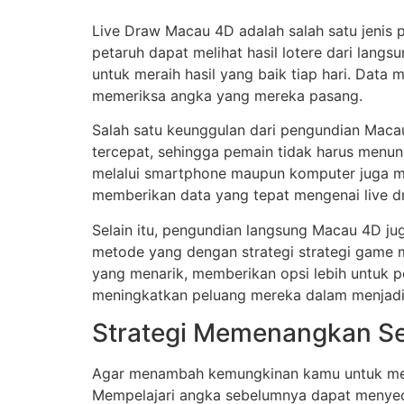
Live Draw Macau 4D adalah salah satu jenis 
petaruh dapat melihat hasil lotere dari lang
untuk meraih hasil yang baik tiap hari. Data
memeriksa angka yang mereka pasang.
Salah satu keunggulan dari pengundian Macau
tercepat, sehingga pemain tidak harus menung
melalui smartphone maupun komputer juga m
memberikan data yang tepat mengenai live d
Selain itu, pengundian langsung Macau 4D ju
metode yang dengan strategi strategi game m
yang menarik, memberikan opsi lebih untuk 
meningkatkan peluang mereka dalam menjad
Strategi Memenangkan Se
Agar menambah kemungkinan kamu untuk mena
Mempelajari angka sebelumnya dapat menyedi