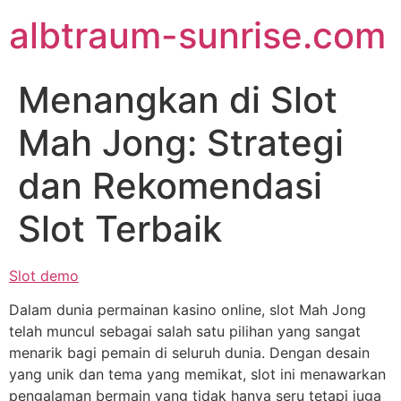
Skip
albtraum-sunrise.com
to
content
Menangkan di Slot
Mah Jong: Strategi
dan Rekomendasi
Slot Terbaik
Slot demo
Dalam dunia permainan kasino online, slot Mah Jong
telah muncul sebagai salah satu pilihan yang sangat
menarik bagi pemain di seluruh dunia. Dengan desain
yang unik dan tema yang memikat, slot ini menawarkan
pengalaman bermain yang tidak hanya seru tetapi juga