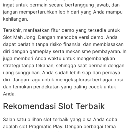
ingat untuk bermain secara bertanggung jawab, dan
jangan mempertaruhkan lebih dari yang Anda mampu
kehilangan.
Terakhir, manfaatkan fitur demo yang tersedia untuk
Slot Mah Jong. Dengan mencoba versi demo, Anda
dapat berlatih tanpa risiko finansial dan membiasakan
diri dengan gameplay serta mekanisme pembayaran. Ini
juga memberi Anda waktu untuk mengembangkan
strategi tanpa tekanan, sehingga saat bermain dengan
uang sungguhan, Anda sudah lebih siap dan percaya
diri. Jangan ragu untuk mengeksplorasi berbagai opsi
dan temukan pendekatan yang paling cocok untuk
Anda.
Rekomendasi Slot Terbaik
Salah satu pilihan slot terbaik yang bisa Anda coba
adalah slot Pragmatic Play. Dengan berbagai tema