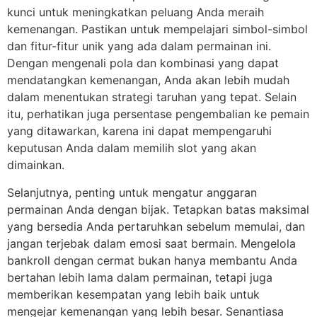
kunci untuk meningkatkan peluang Anda meraih
kemenangan. Pastikan untuk mempelajari simbol-simbol
dan fitur-fitur unik yang ada dalam permainan ini.
Dengan mengenali pola dan kombinasi yang dapat
mendatangkan kemenangan, Anda akan lebih mudah
dalam menentukan strategi taruhan yang tepat. Selain
itu, perhatikan juga persentase pengembalian ke pemain
yang ditawarkan, karena ini dapat mempengaruhi
keputusan Anda dalam memilih slot yang akan
dimainkan.
Selanjutnya, penting untuk mengatur anggaran
permainan Anda dengan bijak. Tetapkan batas maksimal
yang bersedia Anda pertaruhkan sebelum memulai, dan
jangan terjebak dalam emosi saat bermain. Mengelola
bankroll dengan cermat bukan hanya membantu Anda
bertahan lebih lama dalam permainan, tetapi juga
memberikan kesempatan yang lebih baik untuk
mengejar kemenangan yang lebih besar. Senantiasa