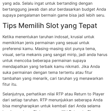
yang ada. Selalu ingat untuk bertanding dengan
bertanggung jawab dan atur berdasarkan budget Anda
supaya pengalaman bermain game bisa jadi lebih seru.
Tips Memilih Slot yang Tepat
Ketika menentukan taruhan indosat, krusial untuk
memikirkan jenis permainan yang sesuai untuk
preferensi kamu. Masing-masing slot punya tema,
visual, serta mekanis yang sangat mirip, jadi anda harus
untuk mencoba beberapa permainan supaya
mendapatkan yang terbaik kamu nikmati. Jika Anda
suka permainan dengan tema tertentu atau fitur
tambahan yang menarik, cari taruhan yg menawarkan
fitur itu.
Selanjutnya, perhatikan nilai RTP atau Return to Player
dari setiap taruhan. RTP menunjukkan seberapa Anda
bisa mengharapkan untuk kembali dari Anda selama