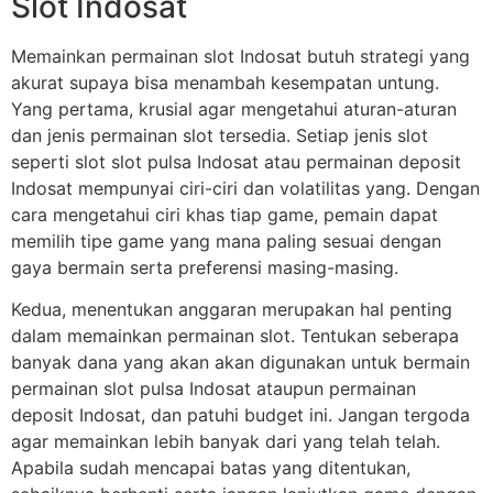
Slot Indosat
Memainkan permainan slot Indosat butuh strategi yang
akurat supaya bisa menambah kesempatan untung.
Yang pertama, krusial agar mengetahui aturan-aturan
dan jenis permainan slot tersedia. Setiap jenis slot
seperti slot slot pulsa Indosat atau permainan deposit
Indosat mempunyai ciri-ciri dan volatilitas yang. Dengan
cara mengetahui ciri khas tiap game, pemain dapat
memilih tipe game yang mana paling sesuai dengan
gaya bermain serta preferensi masing-masing.
Kedua, menentukan anggaran merupakan hal penting
dalam memainkan permainan slot. Tentukan seberapa
banyak dana yang akan akan digunakan untuk bermain
permainan slot pulsa Indosat ataupun permainan
deposit Indosat, dan patuhi budget ini. Jangan tergoda
agar memainkan lebih banyak dari yang telah telah.
Apabila sudah mencapai batas yang ditentukan,