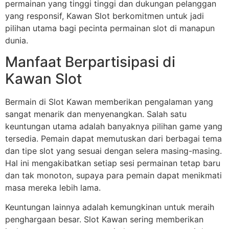
permainan yang tinggi tinggi dan dukungan pelanggan
yang responsif, Kawan Slot berkomitmen untuk jadi
pilihan utama bagi pecinta permainan slot di manapun
dunia.
Manfaat Berpartisipasi di
Kawan Slot
Bermain di Slot Kawan memberikan pengalaman yang
sangat menarik dan menyenangkan. Salah satu
keuntungan utama adalah banyaknya pilihan game yang
tersedia. Pemain dapat memutuskan dari berbagai tema
dan tipe slot yang sesuai dengan selera masing-masing.
Hal ini mengakibatkan setiap sesi permainan tetap baru
dan tak monoton, supaya para pemain dapat menikmati
masa mereka lebih lama.
Keuntungan lainnya adalah kemungkinan untuk meraih
penghargaan besar. Slot Kawan sering memberikan