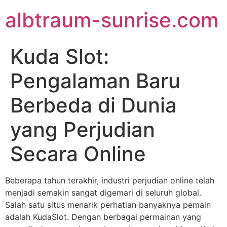
Skip
albtraum-sunrise.com
to
content
Kuda Slot:
Pengalaman Baru
Berbeda di Dunia
yang Perjudian
Secara Online
Beberapa tahun terakhir, industri perjudian online telah
menjadi semakin sangat digemari di seluruh global.
Salah satu situs menarik perhatian banyaknya pemain
adalah KudaSlot. Dengan berbagai permainan yang