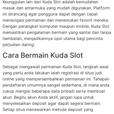
Keunggulan lain dari Kuda Slot adalah kemudahan
masuk dan antarmuka yang mudah digunakan. Platform
ini dirancang agar pengguna dapat dengan cepat
menavigasi permainan dan menemukan favorit mereka.
Dengan perangkat komputer maupun mobile, Kuda Slot
memastikan pengalaman bermain yang santai dan tanpa
hambatan, menjadikannya opsi utama bagi pencinta
perjudian daring.
Cara Bermain Kuda Slot
Sebagai mengawali permainan Kuda Slot, langkah awal
yang perlu anda lakukan ialah registrasi di situs judi
online yang mempersembahkan permainan ini. Tahapan
pendaftaran umumnya sangat sederhana, di mana anda
cukup mengisi beberapa data pribadi serta membuat
akun. Begitu akun Anda aktif, jangan lupa untuk
menyelesaikan deposit agar dapat segera bermain.
Setiap situs menawarkan metode deposit yang