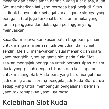
menarik dan pengalaman bermain yang luar biasa, Kuda
Slot memberikan hal yang berbeda bagi penjudi. Situs
ini tidak hanya untuk sebagai variasi game slotnya yang
beragam, tapi juga terkenal karena antarmuka yang
ramah pengguna dan dukungan pelanggan yang
memuaskan.
KudaSlot menawarkan kesempatan bagi para pemain
untuk mengalami sensasi judi perjudian dari rumah
sendiri. Melalui menawarkan visual menarik dan suara
yang menghibur, setiap game slot pada Kuda Slot
seakan mengajak pengguna untuk berpartisipasi dalam
dunia yang penuh dengan hiburan dan kesempatan
untuk menang. Baik Anda baru yang baru mengetahui
judi daring atau seorang penggila judi, Kuda Slot punya
setiap yang untuk membangun pengalaman bermain
yang tak terlupakan yang luar biasa.
Kelebihan Slot Kuda