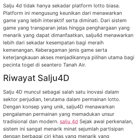
Salju 4d tidak hanya sekadar platform lotto biasa.
Platform ini mengusung keunikan dari menawarkan
game yang lebih interaktif serta diminati. Dari sistem
game yang transparan jelas hingga penghargaan yang
menarik yang dapat dimanfaatkan, salju4d menawarkan
lebih dari sekadar kesempatan bagi meraih
kemenangan. Keberagaman jenis game serta
keterjangkauan akses menjadikannya pilihan utama bagi
pecinta togel di seantero Tanah Air.
Riwayat Salju4D
Salju 4D muncul sebagai salah satu inovasi dalam
sektor perjudian, terutama dalam permainan lotto.
Dengan konsep yang unik, salju4D menawarkan
pengalaman permainan yang memadukan unsur
tradisional dan modern.
salju 4d
Sejak awal perkenalan,
sistem ini sangat menarik minat sejumlah partisipan
dengan berbagai ciri khas yang menarik yang