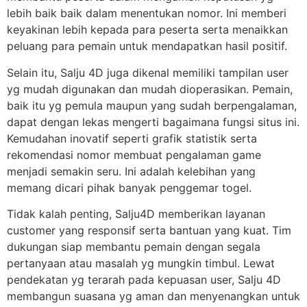
lebih baik baik dalam menentukan nomor. Ini memberi
keyakinan lebih kepada para peserta serta menaikkan
peluang para pemain untuk mendapatkan hasil positif.
Selain itu, Salju 4D juga dikenal memiliki tampilan user
yg mudah digunakan dan mudah dioperasikan. Pemain,
baik itu yg pemula maupun yang sudah berpengalaman,
dapat dengan lekas mengerti bagaimana fungsi situs ini.
Kemudahan inovatif seperti grafik statistik serta
rekomendasi nomor membuat pengalaman game
menjadi semakin seru. Ini adalah kelebihan yang
memang dicari pihak banyak penggemar togel.
Tidak kalah penting, Salju4D memberikan layanan
customer yang responsif serta bantuan yang kuat. Tim
dukungan siap membantu pemain dengan segala
pertanyaan atau masalah yg mungkin timbul. Lewat
pendekatan yg terarah pada kepuasan user, Salju 4D
membangun suasana yg aman dan menyenangkan untuk