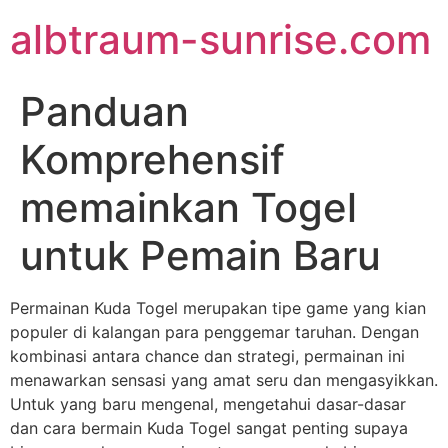
Skip
albtraum-sunrise.com
to
content
Panduan
Komprehensif
memainkan Togel
untuk Pemain Baru
Permainan Kuda Togel merupakan tipe game yang kian
populer di kalangan para penggemar taruhan. Dengan
kombinasi antara chance dan strategi, permainan ini
menawarkan sensasi yang amat seru dan mengasyikkan.
Untuk yang baru mengenal, mengetahui dasar-dasar
dan cara bermain Kuda Togel sangat penting supaya