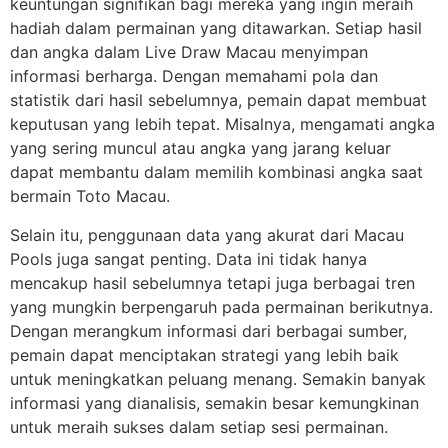
keuntungan signifikan bagi mereka yang ingin meraih
hadiah dalam permainan yang ditawarkan. Setiap hasil
dan angka dalam Live Draw Macau menyimpan
informasi berharga. Dengan memahami pola dan
statistik dari hasil sebelumnya, pemain dapat membuat
keputusan yang lebih tepat. Misalnya, mengamati angka
yang sering muncul atau angka yang jarang keluar
dapat membantu dalam memilih kombinasi angka saat
bermain Toto Macau.
Selain itu, penggunaan data yang akurat dari Macau
Pools juga sangat penting. Data ini tidak hanya
mencakup hasil sebelumnya tetapi juga berbagai tren
yang mungkin berpengaruh pada permainan berikutnya.
Dengan merangkum informasi dari berbagai sumber,
pemain dapat menciptakan strategi yang lebih baik
untuk meningkatkan peluang menang. Semakin banyak
informasi yang dianalisis, semakin besar kemungkinan
untuk meraih sukses dalam setiap sesi permainan.