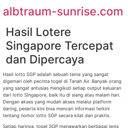
Skip
albtraum-sunrise.com
to
content
Hasil Lotere
Singapore Tercepat
dan Dipercaya
Hasil lotto SGP adalah sebuah tema yang sangat
digemari oleh pecinta togel di Tanah Air. Banyak orang
yang sangat antusias mengikuti setiap output keluaran
dari lotto Singapore, baik itu di siang atau malam hari.
Dengan akses yang mudah akses melalui platform
daring, peserta kini bisa mencari informasi terkini
tentang nomor lotto SGP secara kilat dan praktis.
Setiap harinya, togel SGP menawarkan berbagai jenis