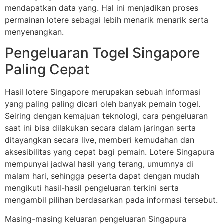
mendapatkan data yang. Hal ini menjadikan proses
permainan lotere sebagai lebih menarik menarik serta
menyenangkan.
Pengeluaran Togel Singapore
Paling Cepat
Hasil lotere Singapore merupakan sebuah informasi
yang paling paling dicari oleh banyak pemain togel.
Seiring dengan kemajuan teknologi, cara pengeluaran
saat ini bisa dilakukan secara dalam jaringan serta
ditayangkan secara live, memberi kemudahan dan
aksesibilitas yang cepat bagi pemain. Lotere Singapura
mempunyai jadwal hasil yang terang, umumnya di
malam hari, sehingga peserta dapat dengan mudah
mengikuti hasil-hasil pengeluaran terkini serta
mengambil pilihan berdasarkan pada informasi tersebut.
Masing-masing keluaran pengeluaran Singapura