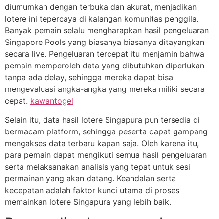
diumumkan dengan terbuka dan akurat, menjadikan
lotere ini tepercaya di kalangan komunitas penggila.
Banyak pemain selalu mengharapkan hasil pengeluaran
Singapore Pools yang biasanya biasanya ditayangkan
secara live. Pengeluaran tercepat itu menjamin bahwa
pemain memperoleh data yang dibutuhkan diperlukan
tanpa ada delay, sehingga mereka dapat bisa
mengevaluasi angka-angka yang mereka miliki secara
cepat.
kawantogel
Selain itu, data hasil lotere Singapura pun tersedia di
bermacam platform, sehingga peserta dapat gampang
mengakses data terbaru kapan saja. Oleh karena itu,
para pemain dapat mengikuti semua hasil pengeluaran
serta melaksanakan analisis yang tepat untuk sesi
permainan yang akan datang. Keandalan serta
kecepatan adalah faktor kunci utama di proses
memainkan lotere Singapura yang lebih baik.