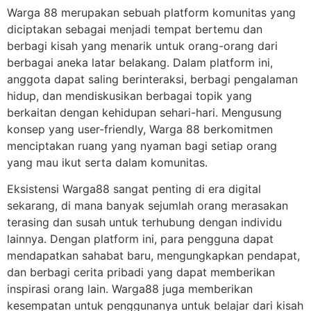
Warga 88 merupakan sebuah platform komunitas yang
diciptakan sebagai menjadi tempat bertemu dan
berbagi kisah yang menarik untuk orang-orang dari
berbagai aneka latar belakang. Dalam platform ini,
anggota dapat saling berinteraksi, berbagi pengalaman
hidup, dan mendiskusikan berbagai topik yang
berkaitan dengan kehidupan sehari-hari. Mengusung
konsep yang user-friendly, Warga 88 berkomitmen
menciptakan ruang yang nyaman bagi setiap orang
yang mau ikut serta dalam komunitas.
Eksistensi Warga88 sangat penting di era digital
sekarang, di mana banyak sejumlah orang merasakan
terasing dan susah untuk terhubung dengan individu
lainnya. Dengan platform ini, para pengguna dapat
mendapatkan sahabat baru, mengungkapkan pendapat,
dan berbagi cerita pribadi yang dapat memberikan
inspirasi orang lain. Warga88 juga memberikan
kesempatan untuk penggunanya untuk belajar dari kisah