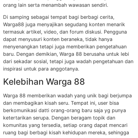
orang lain serta menambah wawasan sendiri.
Di samping sebagai tempat bagi berbagi cerita,
Warga88 juga menyajikan segudang konten menarik
termasuk artikel, video, dan forum diskusi. Pengguna
dapat menyusuri konten beraneka, tidak hanya
menyenangkan tetapi juga memberikan pengetahuan
baru. Dengan demikian, Warga 88 berusaha untuk lebi
dari sekadar sosial, tetapi juga wadah pengetahuan dan
inspirasi untuk para anggotanya.
Kelebihan Warga 88
Warga 88 memberikan wadah yang unik bagi berjumpa
dan membagikan kisah seru. Tempat ini, user bisa
berkomunikasi datti orang-orang baru saja yg punya
ketertarikan serupa. Dengan beragam topik dan
komunitas yang tersedia, setiap orang dapat mencari
ruang bagi berbagi kisah kehidupan mereka, sehingga