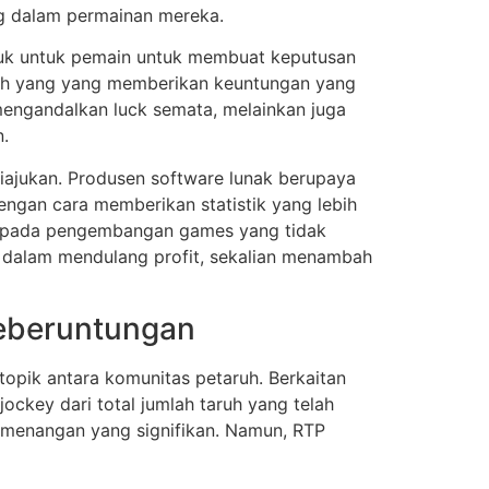
g dalam permainan mereka.
juk untuk pemain untuk membuat keputusan
ilih yang yang memberikan keuntungan yang
 mengandalkan luck semata, melainkan juga
.
iajukan. Produsen software lunak berupaya
ngan cara memberikan statistik yang lebih
ah pada pengembangan games yang tidak
 dalam mendulang profit, sekalian menambah
eberuntungan
 topik antara komunitas petaruh. Berkaitan
ckey dari total jumlah taruh yang telah
emenangan yang signifikan. Namun, RTP