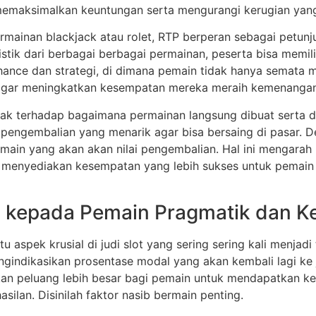
 memaksimalkan keuntungan serta mengurangi kerugian yan
mainan blackjack atau rolet, RTP berperan sebagai petun
istik dari berbagai berbagai permainan, peserta bisa mem
 chance dan strategi, di dimana pemain tidak hanya semata
gar meningkatkan kesempatan mereka meraih kemenangan
pak terhadap bagaimana permainan langsung dibuat serta d
engembalian yang menarik agar bisa bersaing di pasar. De
pemain yang akan akan nilai pengembalian. Hal ini mengar
a menyediakan kesempatan yang lebih sukses untuk pemain
 kepada Pemain Pragmatik dan K
 aspek krusial di judi slot yang sering sering kali menjadi
indikasikan prosentase modal yang akan kembali lagi ke jo
an peluang lebih besar bagi pemain untuk mendapatkan k
ilan. Disinilah faktor nasib bermain penting.