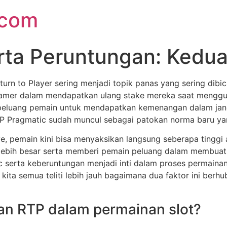
.com
rta Peruntungan: Kedua
turn to Player sering menjadi topik panas yang sering dib
amer dalam mendapatkan ulang stake mereka saat menggun
ga peluang pemain untuk mendapatkan kemenangan dalam ja
 RTP Pragmatic sudah muncul sebagai patokan norma baru y
ive, pemain kini bisa menyaksikan langsung seberapa ting
ng lebih besar serta memberi pemain peluang dalam membuat
 serta keberuntungan menjadi inti dalam proses permainan
kita semua teliti lebih jauh bagaimana dua faktor ini be
n RTP dalam permainan slot?