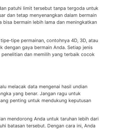
an patuhi limit tersebut tanpa tergoda untuk
esar dan tetap menyenangkan dalam bermain
a bisa bermain lebih lama dan meningkatkan
tipe-tipe permainan, contohnya 4D, 3D, atau
 dengan gaya bermain Anda. Setiap jenis
 penelitian dan memilih yang terbaik cocok
elalu melacak data mengenai hasil undian
ngka yang benar. Jangan ragu untuk
 yang penting untuk mendukung keputusan
dan mendorong Anda untuk taruhan lebih dari
hi batasan tersebut. Dengan cara ini, Anda