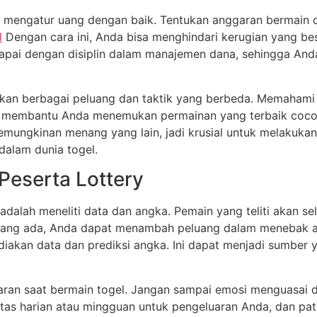
uk mengatur uang dengan baik. Tentukan anggaran bermain d
l
Dengan cara ini, Anda bisa menghindari kerugian yang b
capai dengan disiplin dalam manajemen dana, sehingga And
kan berbagai peluang dan taktik yang berbeda. Memahami 
t membantu Anda menemukan permainan yang terbaik cocok
mungkinan menang yang lain, jadi krusial untuk melakukan
alam dunia togel.
Peserta Lottery
 adalah meneliti data dan angka. Pemain yang teliti akan s
yang ada, Anda dapat menambah peluang dalam menebak a
diakan data dan prediksi angka. Ini dapat menjadi sumber
aran saat bermain togel. Jangan sampai emosi menguasai 
as harian atau mingguan untuk pengeluaran Anda, dan patu