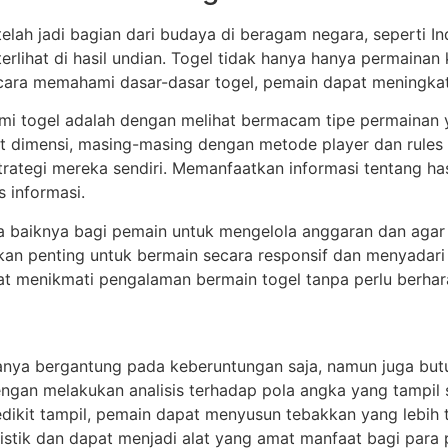
elah jadi bagian dari budaya di beragam negara, seperti In
lihat di hasil undian. Togel tidak hanya hanya permaina
n cara memahami dasar-dasar togel, pemain dapat meningk
 togel adalah dengan melihat bermacam tipe permainan ya
at dimensi, masing-masing dengan metode player dan rules
trategi mereka sendiri. Memanfaatkan informasi tentang h
 informasi.
ya baiknya bagi pemain untuk mengelola anggaran dan agar 
 penting untuk bermain secara responsif dan menyadari p
t menikmati pengalaman bermain togel tanpa perlu berhar
ya bergantung pada keberuntungan saja, namun juga butuh
ngan melakukan analisis terhadap pola angka yang tampi
ikit tampil, pemain dapat menyusun tebakkan yang lebih te
tik dan dapat menjadi alat yang amat manfaat bagi para 