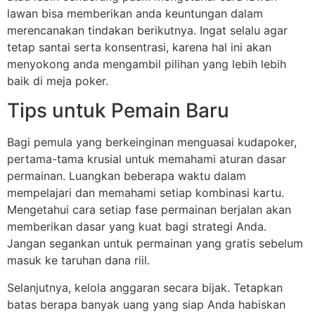
lawan bisa memberikan anda keuntungan dalam
merencanakan tindakan berikutnya. Ingat selalu agar
tetap santai serta konsentrasi, karena hal ini akan
menyokong anda mengambil pilihan yang lebih lebih
baik di meja poker.
Tips untuk Pemain Baru
Bagi pemula yang berkeinginan menguasai kudapoker,
pertama-tama krusial untuk memahami aturan dasar
permainan. Luangkan beberapa waktu dalam
mempelajari dan memahami setiap kombinasi kartu.
Mengetahui cara setiap fase permainan berjalan akan
memberikan dasar yang kuat bagi strategi Anda.
Jangan segankan untuk permainan yang gratis sebelum
masuk ke taruhan dana riil.
Selanjutnya, kelola anggaran secara bijak. Tetapkan
batas berapa banyak uang yang siap Anda habiskan