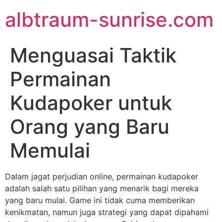
Skip
albtraum-sunrise.com
to
content
Menguasai Taktik
Permainan
Kudapoker untuk
Orang yang Baru
Memulai
Dalam jagat perjudian online, permainan kudapoker
adalah salah satu pilihan yang menarik bagi mereka
yang baru mulai. Game ini tidak cuma memberikan
kenikmatan, namun juga strategi yang dapat dipahami