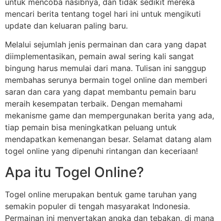
untuk mencoba nasibnya, dan tidak sedikit mereka
mencari berita tentang togel hari ini untuk mengikuti
update dan keluaran paling baru.
Melalui sejumlah jenis permainan dan cara yang dapat
diimplementasikan, pemain awal sering kali sangat
bingung harus memulai dari mana. Tulisan ini sanggup
membahas serunya bermain togel online dan memberi
saran dan cara yang dapat membantu pemain baru
meraih kesempatan terbaik. Dengan memahami
mekanisme game dan mempergunakan berita yang ada,
tiap pemain bisa meningkatkan peluang untuk
mendapatkan kemenangan besar. Selamat datang alam
togel online yang dipenuhi rintangan dan keceriaan!
Apa itu Togel Online?
Togel online merupakan bentuk game taruhan yang
semakin populer di tengah masyarakat Indonesia.
Permainan ini menyertakan angka dan tebakan, di mana